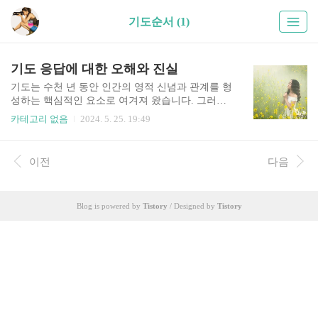
기도순서 (1)
기도 응답에 대한 오해와 진실
기도는 수천 년 동안 인간의 영적 신념과 관계를 형
성하는 핵심적인 요소로 여겨져 왔습니다. 그러나
기도에 대한 이해는 종종 혼란스러움을 초래하며,
카테고리 없음
2024. 5. 25. 19:49
특히 기도에 대한 응답에 대한 오해가 많이 퍼져있
습니다. 이 글에서는 로고스성경의 근거를 통해 기
도 응답에 대한 오해와 진실을 신학적 관점에서 다
이전
다음
루고자 합니다.1. 기도는 즉시 응답됩니까?즉시 응
답을 요구하는 기도를 하는 것은 현명하지 않습니
다. 기도는 우리와 하나님 사이의 의사소통 행위이
Blog is powered by
Tistory
/ Designed by
Tistory
며 지혜와 섭리에 따라 반복됩니다. 예수님은 우리
에게 가르쳐 주셨습니다. 구하면 주겠다"라고 말씀
했습니다. 불신자들에게도 알려질 만큼 유명합니
다. 그러나 우리는 또한 하나님의 뜻에 따라 의미를
찾습니다. 하나님께서는 우리의 기도에 지혜와 사
랑으로 응답하시기 때문입니다. 때때로..