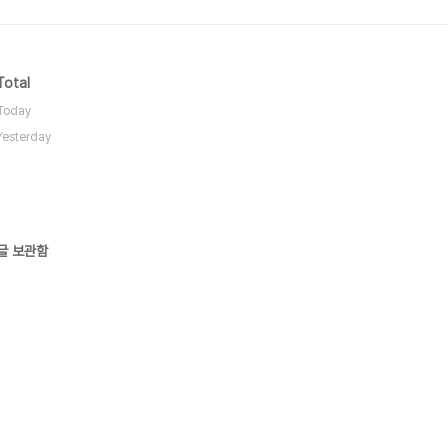
Total
Today
Yesterday
글 보관함