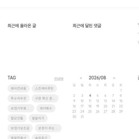
최근에 올라온 글
최근에 달린 댓글
TAG
«
2026/08
»
more
일
월
화
수
목
금
토
에어컨비용
스킨케어루틴
1
2
3
4
5
6
7
8
투수차우찬
구원 확신 흔들릴 때
9
10
11
12
13
14
15
16
17
18
19
20
21
22
보청기무료체험
레이예수
23
24
25
26
27
28
29
30
31
탈모인들
발끝치기
보청기보조금
성경이 주는 단 하나의 답
행복한출산
솔직후기