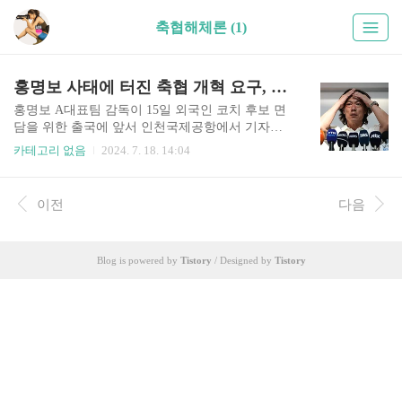
축협해체론 (1)
홍명보 사태에 터진 축협 개혁 요구, 해체론까지 부상
홍명보 A대표팀 감독이 15일 외국인 코치 후보 면
담을 위한 출국에 앞서 인천국제공항에서 기자회
견을 갖고 있다. 출처: CNFCJ: 뉴스1© 제공: 위키
카테고리 없음
2024. 7. 18. 14:04
트리1. 홍명보 선임 불똥으로...마침내 축협 해체
주장 나왔다.‘대한축구협회 감사 및 해체 요청에
관한 청원’ 제목의 국민동의 청원이 18일 대한민국
이전
다음
국회 홈페이지에 올라왔다. 청원서가 공개된 지난
17일부터 다음 달 16일까지 30일 동안 동의를 받고,
5만 명 이상 동의를 받으면 소관 국회 상임위원회
Blog is powered by
Tistory
/ Designed by
Tistory
에 회부된다.국회 국민동의 청원에 따르면, 전 모
청원인은 KFA가 공정한 행정 절차를 무시하고 자
신들의 이권만을 추구하며 협회를 사유화하고 있
다고 주장했다. 특히 홍명보 감독 선임 과정에서 K
FA가 공정성을 무시하고 자신들의 사리사욕만을
추구했다고 비판..