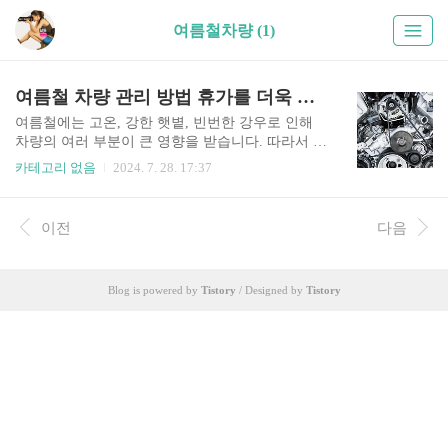
여름철차량 (1)
여름철 차량 관리 방법 휴가를 더욱 편안하게
여름철에는 고온, 강한 햇볕, 빈번한 강우로 인해
차량의 여러 부분이 큰 영향을 받습니다. 따라서 정
기적으로 차량의 상태를 확인하고 관리하는 것이
카테고리 없음
2024. 7. 28. 17:37
매우 중요합니다. 이를 통해 차량의 성능을 유지할
수 있고, 안전하고 효율적인 주행하기 위한 꿀팁을
소개합니다. 1. 냉각 시스템 점검여름철 고온 환경
이전
다음
에서 엔진 과열은 심각한 문제를 야기할 수 있습니
다. 따라서 냉각 시스템의 정기적 점검과 관리가 안
전 운전을 위해 매우 중요합니다.먼저 냉각수, 즉
Blog is powered by
Tistory
/ Designed by
Tistory
부동액의 적정 수준을 확인해야 합니다. 냉각수가
부족하면 엔진 과열로 인한 치명적인 손상이 발생
할 수 있습니다. 필요하다면 부동액을 적절히 보충
해 주는 것이 중요합니다.다음으로 라디에이터와
호스 등 냉각 시스템 전반에 걸친 누수 여부를 점검
해야 합니다. 누수가 발생하..