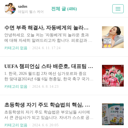
sados
전체 글 (486)
데일리 헬스 케어
수면 부족 해결사, 자동베게의 놀라운 효과
안녕하세요. 오늘 저는 '자동베개'의 놀라운 효과
에 대해 자세히 알려드리고자 합니다. 피로감과 수
면 부족으로 힘들어하는 분들이 점점 늘어나고 있
카테고리 없음
2024. 6. 11. 17:24
습니다. 매일 밤 깊은 수면을 취하기 어려운 현대인
들에게 휴식과 편안한 수면을 선사할 수 있는 해결
책이 필요한데요. 이에 주목받고 있는 것이 바로
UEFA 챔피언십 스타 배준호, 대표팀 데뷔골로 미래 예고
'자동베개'입니다. 이 제품은 마사지 기능과 체온
조절 기능을 통해 수면의 질을 획기적으로 개선해
1. 한국, 2026 월드컵 2차 예선 싱가포르와 중요
줄 수 있습니다. 전문가의 관점에서 자동베개의 놀
한 맞대결2024년 6월 6일 현충일, 한국 축구 국가대
라운 효과와 그 이면에 숨겨진 원리를 소개해 드리
표팀이 2026년 FIFA 월드컵 아시아 2차 예선을 위
카테고리 없음
2024. 6. 8. 14:23
겠습니다.1. 자동베게의 놀라운 효과 자동베개의
해 싱가포르와 맞붙었다. 이는 단순 평가전이 아닌
가장 큰 장점은 깊은 수면을 유도할 수 있다는 것입
3차 예선 진출을 위한 중요한 경기였다. 당시 한국
니다. 이 베개 안에는 마사지 롤러가 내장되어 있어
은 조 1위를 기록 중이었고, 무승부 이상을 거두면
초등학생 자기 주도 학습법의 핵심, 더 올림 학습지가 알려주는 방법
부드럽게 목 주변의 근육을 풀어줍니다. 이를 통해
3차 예선 진출이 확정되는 상황이었다. 한국은 역
뇌를 편안한 상태로 유도하여..
대 22승 3 무 2패로 압도적인 전적을 가지고 있었
초등학생의 자기 주도 학습법은 부모님들 사이에
고, 1990년 이후 7-0 대승을 거두며 자신들의 위상
서 큰 관심사가 되고 있습니다. 자녀가 스스로 공부
을 과시했습니다. 특히 주목을 받은 선수는 2003년
를 하며 즐길 수 있게 하는 것은 부모님들의 가장
카테고리 없음
2024. 6. 6. 20:05
생 배준호 선수로, 후반 34분 데뷔골을 기록하며