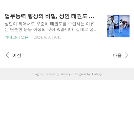
큰 목표 중 하나입니다. 이에 저는 자기 주도 학습
"차세대 에이스"로 떠올다. 배준호 선수는 지난해
법을 통해 초등학생들이 공부에 대한 흥미와 자신
U-20 월드컵 4강 진출의 주역이었고, 유럽 챔피언
감을 기를 수 있도록 돕는 교육 방법에 대해 소개하
업무능력 향상의 비밀, 성인 태권도 수련이 주는 집중력!
십 무대에서도 활약하며 팬들의 사랑을..
고자 합니다.1. 자기 주도 학습법의 핵심자기 주
도 학습법의 핵심은 부모님들이 자녀에게 단순
성인이 되어서도 꾸준히 태권도를 수련하는 이유
한 코칭을 제공하는 것입니다. 이를 위해 "더 올
는 단순한 운동 이상의 것이 있습니다. 실제로 성
림" 학습지가 주목받고 있습니다. "더 올림" 학습지
인 태권도 수련은 업무 수행에 필요한 핵심 역량
카테고리 없음
2024. 6. 3. 19:45
는 100% 교과서 내용을 바탕으로 제작되어, 부모
을 크게 향상합니다. 이번 글에서는 성인 태권도 수
님들이 별도의 교육 경험 없이도 쉽게 자녀를 지도
련이 주는 집중력 향상의 효과를 전문가의 관점에
할 수 있도록 구성되어 있습니다. 매월 과목별 학습
서 자세히 살펴보겠습니다. 태권도 수련은 단순
이전
다음
지와 코칭 강의가 제공되어 부모님들이 손쉽게 자
한 운동 그 이상의 의미를 지니고 있습니다. 격렬
녀를 지도할 수 있으며, 국어, 수..
한 동작과 정신적 집중력이 요구되는 태권도 수
련 과정은 뇌의 전두엽 활성화를 촉진하여 주의력
Blog is powered by
Tistory
/ Designed by
Tistory
과 집중력을 높입니다. 또한 수많은 기술과 동작
을 암기하고 체화하는 과정에서 기억력과 학습능
력이 향상됩니다. 이와 함께 상대방의 공격 패턴
을 파악하고 즉각적으로 대응하는 태권도 수련
은 문제 해결 능력을 강화합니다. 이처럼 성인 태권
도 수련은 업무 수행에 필수적인 핵심 역량을 향상
해 줍니다.1..