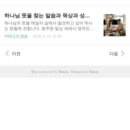
습니다. 이 가이드 하나로 가산세 폭탄을 막고 합법
자영 예술가)'도 함께 등록하면 경비 처리 폭이 훨
적인 절세까지 챙기세요. ➔ 국세청 누리집 절세 정
씬 넓어집니다. 온라인 신청 시 공동인증서(구 공
보 바로가기 1. 개인사업자 세금 종류 한눈에 정리
하나님 뜻을 찾는 말씀과 묵상과 성령 고백
인인증서)가 필요하며, 평균 처리 시간은 신청 후 ..
개인사업자가 납부해야 하는 세금은 크게 부가가
치세, 종합소득세, 원천세(직원 고용 시)로 나뉩니
하나님의 뜻을 매일의 삶에서 발견하고 싶어 하시
다. 부가가치세는 일반과세자라면 1년에 2회(1월·7
는 분들께 전합니다. 분주한 일상 속에서 영적인 침
월), 간이과세자라면 1년에 1회(1월) 신고·납부합
체와 갈급함을 느끼는 분들을 위해 씁니다. 성령님
카테고리 없음
2026. 6. 19. 16:40
니다. 종합소득세는 매년 5월 한 달간 신고하며, 전
의 인도하심을 따라 하나님과 더 깊이 동행하기를
년도 사업 소득 전체를 합산해 정산하는 개인사업
원하시는 분들께, 오늘 이 글이 여러분의 영혼을 깨
자 세금의 핵심 세목입니다.요약: 부가세·종합소득
우는 귀한 이정표가 되기를 소망합니다. ➔ 하나님
이전
다음
세·원천세 3가지가 개인사업자의 필수 세금이다.2.
마음을 얻는 고백 보러기 1. 일상의 소음 속에서 길
세금 신고 절차..
을 잃다많은 분이 하나님의 뜻을 찾기 위해 분주히
움직이지만, 정작 마음의 평안을 얻지 못합니다. 세
Blog is powered by
Tistory
/ Designed by
Tistory
상의 소리와 내면의 조급함이 섞여 하나님의 세밀
한 음성을 듣지 못하기 때문입니다. 영적인 갈급함
은 성령의 도우심 없이 스스로 해결하려 할 때 더욱
깊어지곤 합니다."너희는 이 세대를 본받지 말고
오직 마음을 새롭게 함으로 변화를 받아 하나님의
선하시고 기뻐하시고 온..