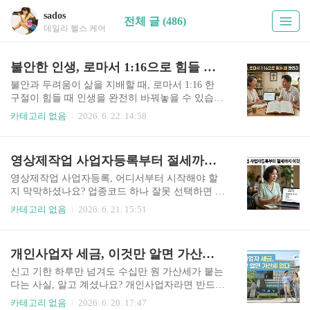
sados
전체 글 (486)
데일리 헬스 케어
불안한 인생, 로마서 1:16으로 힘들 때 완전히 뒤집은 방법
불안과 두려움이 삶을 지배할 때, 로마서 1:16 한
구절이 힘들 때 인생을 완전히 바꿔놓을 수 있습니
다. "내가 복음을 부끄러워하지 아니하노니 이 복
카테고리 없음
2026. 6. 22. 14:58
음은 모든 믿는 자에게 구원을 주시는 하나님의 능
력이 됨이라" — 이 말씀을 삶에 실제로 적용하는
구체적인 방법을 지금 바로 확인하세요. ➔ 로마서
영상제작업 사업자등록부터 절세까지 이것만 알면 끝
1:16묵상 가이드 바로 보기 1. 로마서 1:16 말씀 적
용 방법로마서 1:16은 단순한 암송 구절이 아니라,
영상제작업 사업자등록, 어디서부터 시작해야 할
매일 아침 5분 묵상으로 하루의 힘들 때 불안을 다
지 막막하셨나요? 업종코드 하나 잘못 선택하면 나
스리는 강력한 도구가 될 수 있습니다. 이 말씀을
중에 세금 수십만 원을 더 낼 수도 있습니다. 지금
카테고리 없음
2026. 6. 21. 15:51
삶에 뿌리내리려면 3단계 접근이 필요합니다.첫째,
이 글 하나로 등록 절차부터 절세 전략까지 한 번에
말씀을 소리 내어 읽고, 둘째, 나의 불안한 상황에
정리하세요. ➔ 홈택스 사업자등록 바로가기 1. 영
직접 대입해 보고, 셋째, 하루 중 불안이 올라올 때
상제작업 사업자등록 신청방법영상제작업 사업자
개인사업자 세금, 이것만 알면 가산세 없다
마다 이 구절을 의도적으로 떠올리는 훈련을 반..
등록은 홈택스(www.hometax.go.kr) 또는 가까운 세
무서 방문 신청으로 가능하며, 사업 시작일로부터
신고 기한 하루만 넘겨도 수십만 원 가산세가 붙는
20일 이내에 신청해야 가산세를 피할 수 있습니다.
다는 사실, 알고 계셨나요? 개인사업자라면 반드시
업종코드는 '921501(영상물 제작업)'을 선택하고, 1
알아야 할 세금 종류와 신고 일정을 한 번에 정리했
카테고리 없음
2026. 6. 20. 17:47
인 크리에이터·유튜버는 업종코드는 '940306(기타