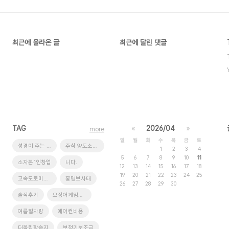
최근에 올라온 글
최근에 달린 댓글
TAG
«
2026/04
»
more
일
월
화
수
목
금
토
성경이 주는 단 하나의 답
주식 양도소득세율 비교 공제 혜택 많은 곳
1
2
3
4
5
6
7
8
9
10
11
소자본1인창업
니다.
12
13
14
15
16
17
18
19
20
21
22
23
24
25
고속도로미납통행요금
홍명보사태
26
27
28
29
30
솔직후기
오징어게임시즌2
여름철차량
에어컨비용
더올림학습지
보청기보조금