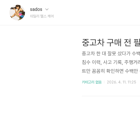
sados
데일리 헬스 케어
중고차 구매 전 
중고차 한 대 잘못 샀다가 수
침수 이력, 사고 기록, 주행
트만 꼼꼼히 확인하면 수백만 원
체크리스트 5가지중고차를 구
카테고리 없음
2026. 4. 11. 11:25
동차 이력 조회(카히스토리·보
리 진위 확인, ⑤이전등록 비
후 발생하는 분쟁의 90% 이상