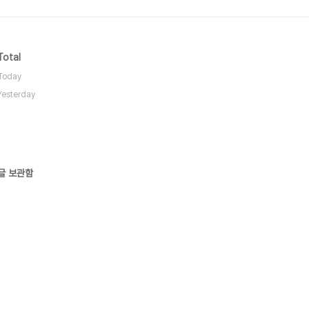
Total
Today
Yesterday
글 보관함