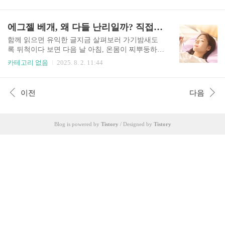
여성 폐암 환자의 비율이 꾸준히 증가하고 있습니
폭탄, 만성 염증운동은 분명 건강에 이롭지만, '쉬
다.담배 한 모금 피우지 않았는데도 폐암 진단을 받
지 않는 운동'은 독이 될 수 있습니다. 우리 몸은 운
는다는 것은 그야말로 청천벽력 같은 소식일 텐데
에그젤 베개, 왜 다들 난리일까? 직접 써본 리얼 후기와 구매 가이드
동을 통해 근육이 손상되고 회복하는 과정을 거치
요. 그렇다면 비흡연자 폐암은 왜 늘고 있으며, 우
며 성장합니다.이때 충분한..
리는 어떻게 예방할 수 있을까요? 의학 전문가의
함께 읽으면 유익한 글지금 살펴보러 가기밤새도
관점에서 그 원인과 예방법을 상세히 알아보겠습
록 뒤척이다 보면 다음 날 아침, 온몸이 찌뿌둥하고
니다.1. 간과할 수 없는 비흡연 폐암의 주요 원인들
개운하지 않은 경우가 많죠. 저 역시 잠자리에 대한
카테고리 없음
2025. 8. 2. 11:44
비흡연자 폐암은 단순히 운이 나빠서 발생하는 것
고민이 많아 좋다는 베개는 거의 다 사용해 본 '베
이 아닙니다. 흡연만큼 직접적이지는 않지만, 일상
개 유목민'이었습니다.그러던 중, 최근 SNS와 온라
생활 속에 숨겨진 다양한 위험 요소들이 복합적으
인 커뮤니티에서 폭발적인 인기를 끌고 있는 에그
이전
다음
로 작용하여 폐에 악영향을 미칩니다. 주요 원인으
젤 베개를 접하게 되었고, '과연 그렇게 좋을까?' 하
로는 다음과 같은 것들이 지목됩니다.첫째, ..
는 반신반의하는 마음으로 직접 구매하여 사용해
보게 되었습니다.수많은 사람들이 "인생 베개"라고
Blog is powered by
Tistory
/ Designed by
Tistory
극찬하는 이 에그젤 베개, 과연 그 명성만큼 특별할
까요? 저의 솔직한 사용 후기와 함께 에그젤 베개
구매를 고민하는 분들을 위한 현실적인 가이드를
지금부터 시작합니다.1. 잊지 못할 첫 만남: 꿀잠의
시작에그젤 베개를 처음 만났을 때 가장 인상 깊었
던 점은 바로 그..